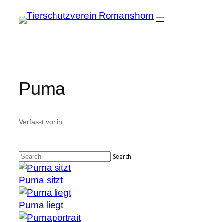
Zum
Inhalt
springen
Puma
Verfasst von
in
Search
Puma sitzt
Puma liegt